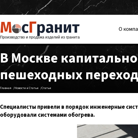
М
с
Г
ранит
О комп
Производство и продажа изделий из гранита
В Москве капитально
пешеходных переходо
Главная
Новости и Статьи
Статьи
Специалисты привели в порядок инженерные сист
оборудовали системами обогрева.