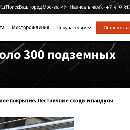
+7 919 31
Поиск
Ваш город:
Москва
Написать нам
та
Месторождения
Покупателям
Оставить за
оло 300 подземных
ное покрытие. Лестничные сходы и пандусы