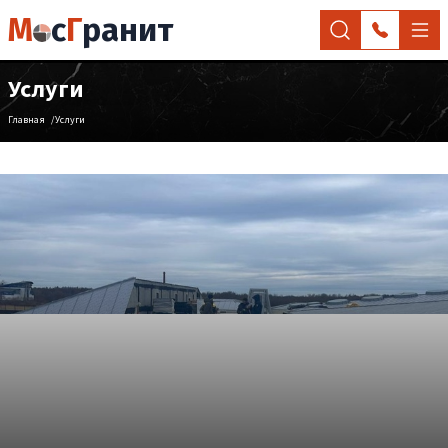
М
с
Г
ранит
Услуги
Главная
Услуги