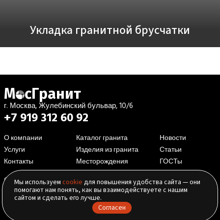
Укладка гранитной брусчатки
М
с
Г
ранит
г. Москва, Жулебинский бульвар, 10/6
+7 919 312 60 92
О компании
Каталог гранита
Новости
Услуги
Изделия из гранита
Статьи
Контакты
Месторождения
ГОСТы
Написать нам
Мы используем
cookie
для повышения удобства сайта — они
помогают нам понять, как вы взаимодействуете с нашим
Карта сайта
сайтом и сделать его лучше.
Согласен